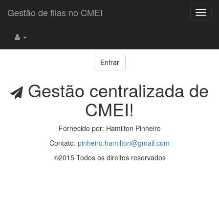
Gestão de filas no CMEI
Toggl
navig
Entrar
Gestão centralizada de
CMEI!
Fornecido por: Hamilton Pinheiro
Contato:
pinheiro.hamilton@gmail.com
©2015 Todos os direitos reservados